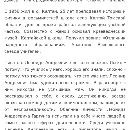
Дамер. У них родились две дочери: Татьяна и Наталья.
С 1950 жил в с. Калтай. 25 лет преподавал историю и
физику в восьмилетней школе села Калтай Томской
области, долгое время работал заведующим учебной
частью. Совместно с женой основал краеведческий
музей Калтайской школы. Получил звание «Отличник
народного образования». Участник Всесоюзного
съезда учителей.
Писать о Леониде Андреевиче легко и сложно. Легко -
потому, что учились у него, хорошо его знали, сложно -
потому, что тяжело осознавать, что его уже нет. Леонид
Андреевич был удивительно скромен. В разговоре с
ним никогда не услышишь «я». Он никогда не
рассказывал о себе, о своих достижениях, всегда
оказывал помощь детям и своим коллегам, защищал их
от несправедливости. Обаяние личности Леонида
Андреевича Гартунга испытали на себе много людей в
самых разных сферах деятельности. Среди учеников
Леонида Андреевича есть и директора школ, и