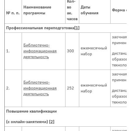
Кол-
Наименование
во
Даты
Форма об
№ п. п.
программы
ак.
обучения
часов
Профессиональная переподготовка
[1]
заочная с
применен
Библиотечно-
ежемесячный
1.
информационная
300
дистанци
набор
деятельность
образова
технолог
заочная с
применен
Библиотечно-
ежемесячный
2.
информационная
252
дистанци
набор
деятельность
образова
технолог
Повышение квалификации
(с онлайн-занятиями)
[2]
заочная с