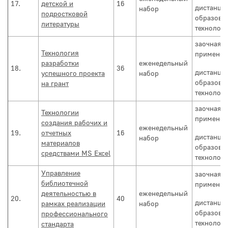
17.
детской и
16
дистанци
набор
подростковой
образова
литературы
технолог
заочная с
Технология
применен
разработки
еженедельный
18.
36
дистанци
успешного проекта
набор
образова
на грант
технолог
заочная с
Технологии
применен
создания рабочих и
еженедельный
19.
отчетных
16
дистанци
набор
материалов
образова
средствами MS Excel
технолог
Управление
заочная с
библиотечной
применен
деятельностью в
еженедельный
20.
40
дистанци
рамках реализации
набор
образова
профессионального
технолог
стандарта