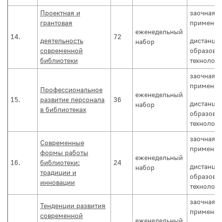
Проектная и
заочная с
грантовая
применен
еженедельный
14.
72
деятельность
дистанци
набор
современной
образова
библиотеки
технолог
заочная с
применен
Профессиональное
еженедельный
15.
развитие персонала
36
дистанци
набор
в библиотеках
образова
технолог
заочная с
Современные
применен
формы работы
еженедельный
16.
библиотеки:
24
дистанци
набор
традиции и
образова
инновации
технолог
заочная с
Тенденции развития
применен
современной
еженедельный