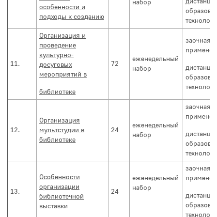
дистанци
набор
особенности и
образова
подходы к созданию
технолог
Организация и
заочная с
проведение
применен
культурно-
еженедельный
11.
72
досуговых
дистанци
набор
мероприятий в
образова
технолог
библиотеке
заочная с
применен
Организация
еженедельный
12.
мультстудии в
24
дистанци
набор
библиотеке
образова
технолог
заочная с
Особенности
еженедельный
применен
организации
набор
13.
24
дистанци
библиотечной
образова
выставки
технолог