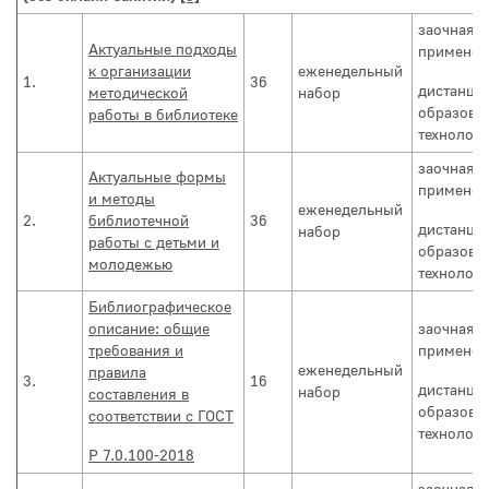
заочная с
Актуальные подходы
применен
к организации
еженедельный
1.
36
дистанци
методической
набор
образова
работы в библиотеке
технолог
заочная с
Актуальные формы
применен
и методы
еженедельный
2.
библиотечной
36
дистанци
набор
работы с детьми и
образова
молодежью
технолог
Библиографическое
описание: общие
заочная с
требования и
применен
еженедельный
правила
3.
16
дистанци
набор
составления в
образова
соответствии с ГОСТ
технолог
Р 7.0.100-2018