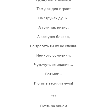
Там дождик играет
На струнах души.
А тучи так низко,
А кажутся близко,
Но трогать ты их не спеши.
Немного сомнения,
Чуть-чуть ожидания…
Вот миг…
И опять засияли лучи!
***
Пусть за окном