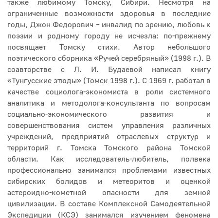
также любимому Томску, Сибири. Несмотря на
ограниченные возможности здоровья в последние
годы, Джон Федорович – инвалид по зрению, любовь к
поэзии и родному городу не исчезла: по-прежнему
посвящает Томску стихи. Автор небольшого
поэтического сборника «Ручей серебряный» (1998 г.). В
соавторстве с Л. И. Будаевой написал книгу
«Тунгусские этюды» (Томск 1998 г.). С 1969 г. работал в
качестве социолога-экономиста в роли системного
аналитика и методолога-консультанта по вопросам
социально-экономического развития и
совершенствования систем управления различных
учреждений, предприятий отраслевых структур и
территорий г. Томска Томского района Томской
области. Как исследователь-любитель, полвека
профессионально занимался проблемами известных
сибирских болидов и метеоритов и оценкой
астероидно-кометной опасности для земной
цивилизации. В составе Комплексной Самодеятельной
Экспедиции (КСЭ) занимался изучением феномена