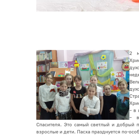
2 м
Хри
дух
нед
Вел
дух
Стр
Хри
– в
– в
Спасителя. Это самый светлый и добрый п
взрослые и дети. Пасха празднуется по-осо