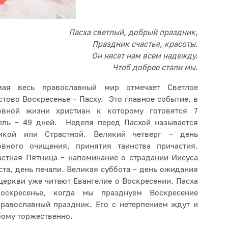
Пасха светлый, добрый праздник,
Праздник счастья, красоты.
Он несет нам всем надежду.
Чтоб добрее стали мы.
ая весь православный мир отмечает Светлое
стово Воскресенье – Пасху. Это главное событие, в
овной жизни христиан к которому готовятся 7
ель – 49 дней. Неделя перед Пасхой называется
икой или Страстной. Великий четверг – день
овного очищения, принятия таинства причастия.
астная Пятница – напоминание о страдании Иисуса
ста, день печали. Великая суббота – день ожидания
 церкви уже читают Евангелие о Воскресении. Пасха
оскресенье, когда мы празднуем Воскресение
равославный праздник. Его с нетерпением ждут и
бому торжественно.