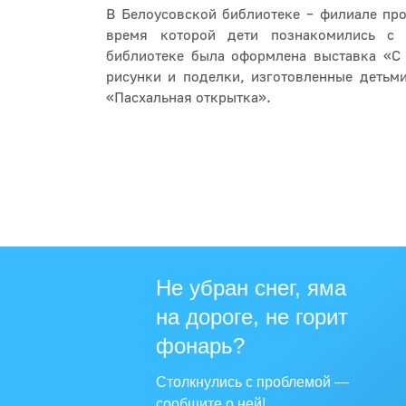
В Белоусовской библиотеке – филиале про
время которой дети познакомились с
библиотеке была оформлена выставка «С
рисунки и поделки, изготовленные детьми
«Пасхальная открытка».
Не убран снег, яма
на дороге, не горит
фонарь?
Столкнулись с проблемой —
сообщите о ней!